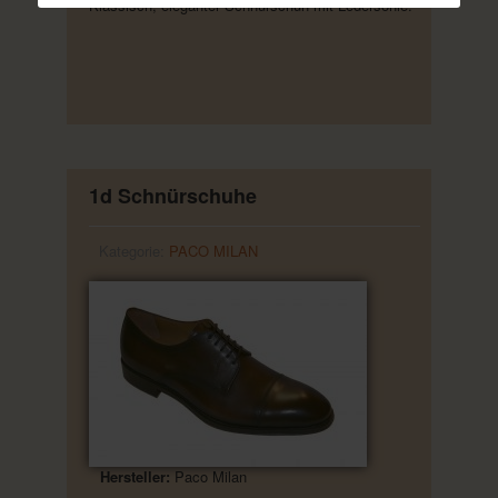
Klassisch, eleganter Schnürschuh mit Ledersohle.
1d Schnürschuhe
Kategorie:
PACO MILAN
Hersteller:
Paco Milan