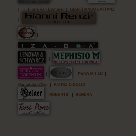
| |
Floris van Bommel
|
GIANFRANCO LATTANZI
|
|
|
|
|
|
|
|
PACO MILAN
|
Pantofola d'Oro
|
PATRIZIO DOLCI
|
ROBERTS
|
SENDRA
|