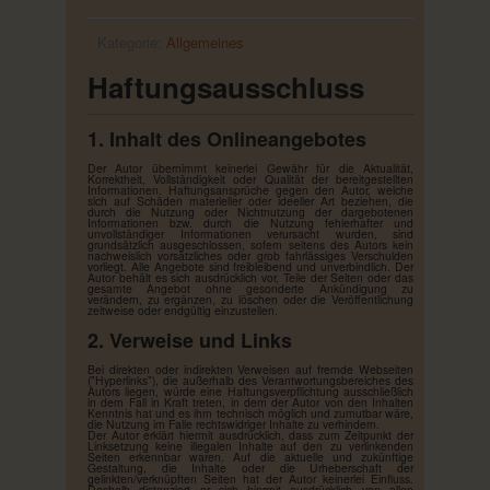
Kategorie:
Allgemeines
Haftungsausschluss
1. Inhalt des Onlineangebotes
Der Autor übernimmt keinerlei Gewähr für die Aktualität,
Korrektheit, Vollständigkeit oder Qualität der bereitgestellten
Informationen. Haftungsansprüche gegen den Autor, welche
sich auf Schäden materieller oder ideeller Art beziehen, die
durch die Nutzung oder Nichtnutzung der dargebotenen
Informationen bzw. durch die Nutzung fehlerhafter und
unvollständiger Informationen verursacht wurden, sind
grundsätzlich ausgeschlossen, sofern seitens des Autors kein
nachweislich vorsätzliches oder grob fahrlässiges Verschulden
vorliegt. Alle Angebote sind freibleibend und unverbindlich. Der
Autor behält es sich ausdrücklich vor, Teile der Seiten oder das
gesamte Angebot ohne gesonderte Ankündigung zu
verändern, zu ergänzen, zu löschen oder die Veröffentlichung
zeitweise oder endgültig einzustellen.
2. Verweise und Links
Bei direkten oder indirekten Verweisen auf fremde Webseiten
("Hyperlinks"), die außerhalb des Verantwortungsbereiches des
Autors liegen, würde eine Haftungsverpflichtung ausschließlich
in dem Fall in Kraft treten, in dem der Autor von den Inhalten
Kenntnis hat und es ihm technisch möglich und zumutbar wäre,
die Nutzung im Falle rechtswidriger Inhalte zu verhindern.
Der Autor erklärt hiermit ausdrücklich, dass zum Zeitpunkt der
Linksetzung keine illegalen Inhalte auf den zu verlinkenden
Seiten erkennbar waren. Auf die aktuelle und zukünftige
Gestaltung, die Inhalte oder die Urheberschaft der
gelinkten/verknüpften Seiten hat der Autor keinerlei Einfluss.
Deshalb distanziert er sich hiermit ausdrücklich von allen